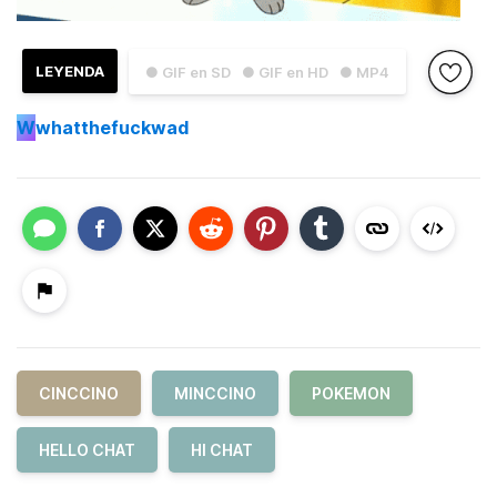
LEYENDA
● GIF en SD
● GIF en HD
● MP4
W
whatthefuckwad
CINCCINO
MINCCINO
POKEMON
HELLO CHAT
HI CHAT