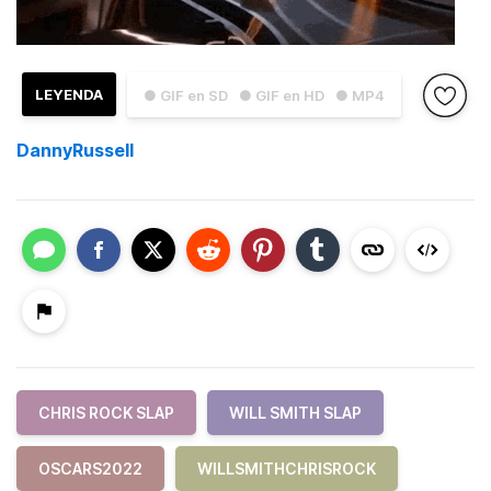
LEYENDA
● GIF en SD
● GIF en HD
● MP4
DannyRussell
CHRIS ROCK SLAP
WILL SMITH SLAP
OSCARS2022
WILLSMITHCHRISROCK