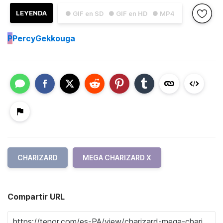
LEYENDA
● GIF en SD
● GIF en HD
● MP4
P
PercyGekkouga
CHARIZARD
MEGA CHARIZARD X
Compartir URL