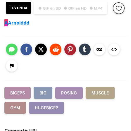
LEYENDA
● GIF en SD
● GIF en HD
● MP4
A
Arnolddd
BICEPS
BIG
POSING
MUSCLE
GYM
HUGEBICEP
Compartir URL