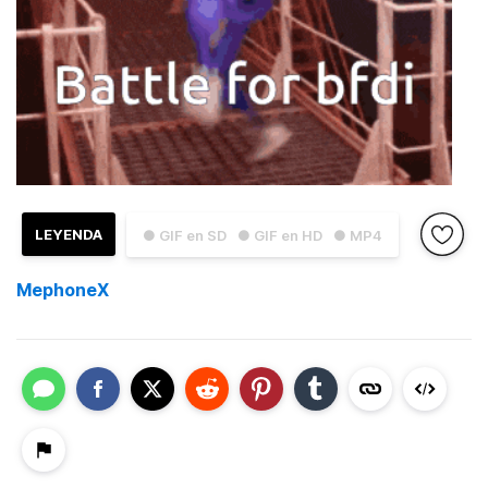
LEYENDA
● GIF en SD
● GIF en HD
● MP4
MephoneX