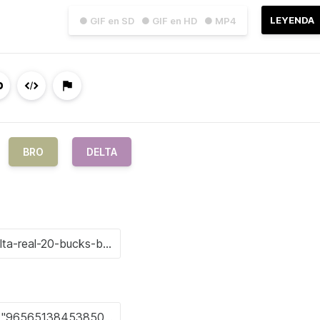
LEYENDA
● GIF en SD
● GIF en HD
● MP4
BRO
DELTA