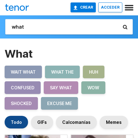
CREAR
ACCEDER
What
WAIT WHAT
WHAT THE
HUH
CONFUSED
SAY WHAT
WOW
SHOCKED
EXCUSE ME
Todo
GIFs
Calcomanías
Memes