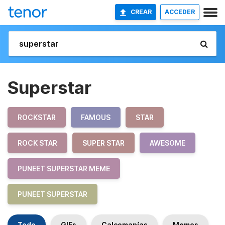
CREAR
ACCEDER
Superstar
ROCKSTAR
FAMOUS
STAR
ROCK STAR
SUPER STAR
AWESOME
PUNEET SUPERSTAR MEME
PUNEET SUPERSTAR
Todo
GIFs
Calcomanías
Memes