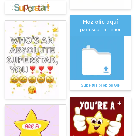
Haz clic aquí
para subir a Tenor
Sube tus propios GIF