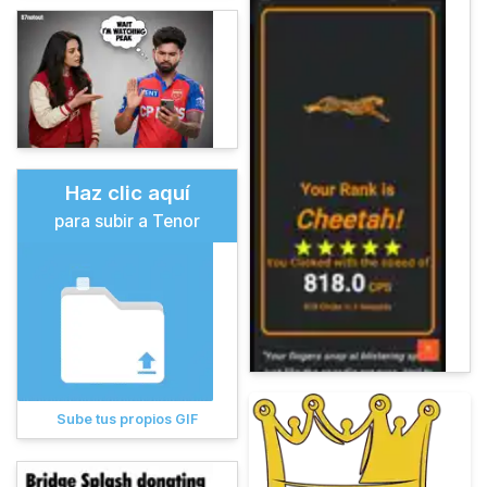
Haz clic aquí
para subir a Tenor
Sube tus propios GIF