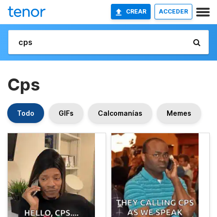
CREAR
ACCEDER
Cps
Todo
GIFs
Calcomanías
Memes