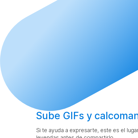
Sube
GIFs y calcoman
Si te ayuda a expresarte, este es el lug
leyendas antes de compartirlo.