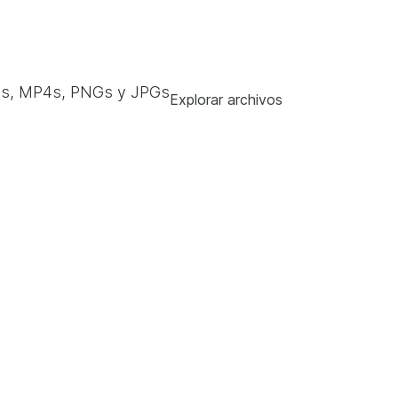
s, MP4s, PNGs y JPGs
Explorar archivos