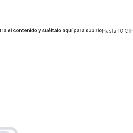
ra el contenido y suéltalo aquí para subirlo
Hasta
10
GIF