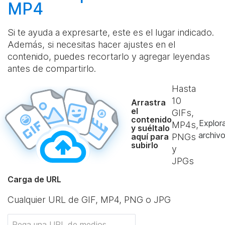
MP4
Si te ayuda a expresarte, este es el lugar indicado.
Además, si necesitas hacer ajustes en el
contenido, puedes recortarlo y agregar leyendas
antes de compartirlo.
Hasta
10
Arrastra
el
GIFs,
contenido
Explor
MP4s,
y suéltalo
archiv
aquí para
PNGs
subirlo
y
JPGs
Carga de URL
Cualquier URL de GIF, MP4, PNG o JPG