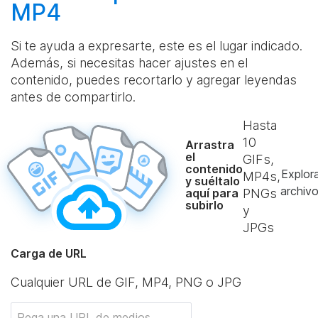
MP4
Si te ayuda a expresarte, este es el lugar indicado.
Además, si necesitas hacer ajustes en el
contenido, puedes recortarlo y agregar leyendas
antes de compartirlo.
Hasta
10
Arrastra
el
GIFs,
contenido
Explor
MP4s,
y suéltalo
archiv
aquí para
PNGs
subirlo
y
JPGs
Carga de URL
Cualquier URL de GIF, MP4, PNG o JPG