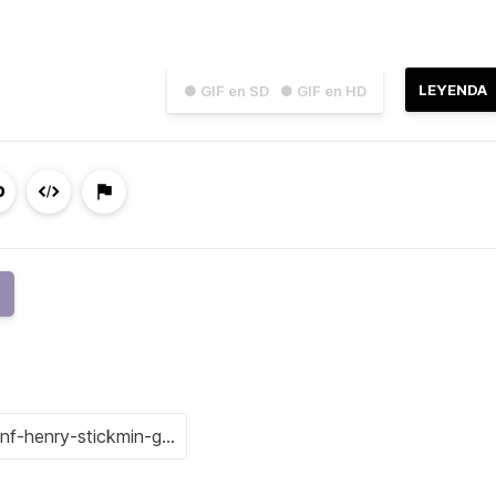
LEYENDA
● GIF en SD
● GIF en HD