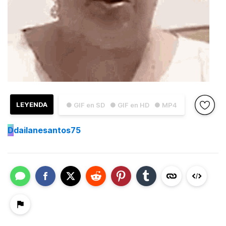
LEYENDA
● GIF en SD
● GIF en HD
● MP4
D
dailanesantos75