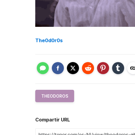
The0d0r0s
THEODOROS
Compartir URL