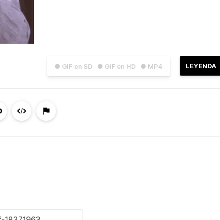
LEYENDA
● GIF en SD
● GIF en HD
● MP4