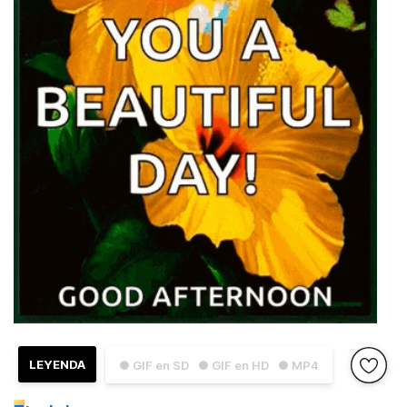
LEYENDA
● GIF en SD
● GIF en HD
● MP4