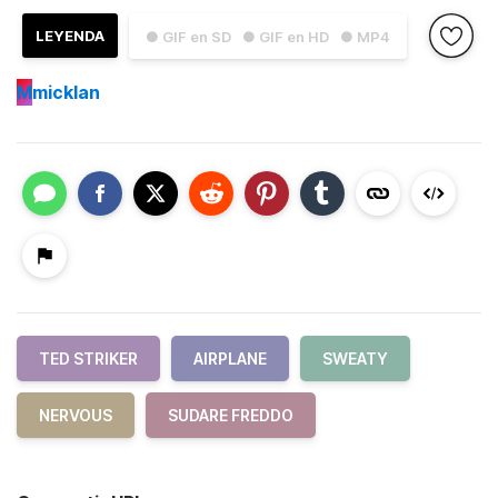
LEYENDA
● GIF en SD
● GIF en HD
● MP4
M
micklan
TED STRIKER
AIRPLANE
SWEATY
NERVOUS
SUDARE FREDDO