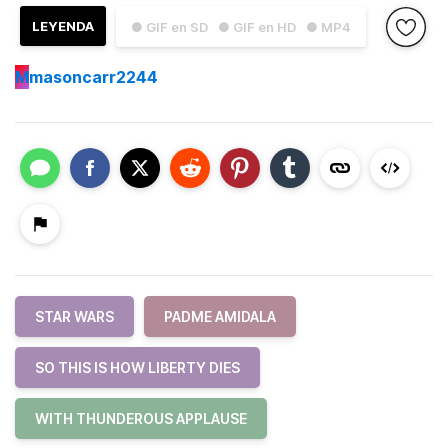
LEYENDA
● GIF en SD
● GIF en HD
● MP4
M
masoncarr2244
STAR WARS
PADME AMIDALA
SO THIS IS HOW LIBERTY DIES
WITH THUNDEROUS APPLAUSE