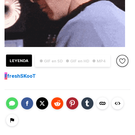
LEYENDA
● GIF en SD
● GIF en HD
● MP4
F
freshSKooT