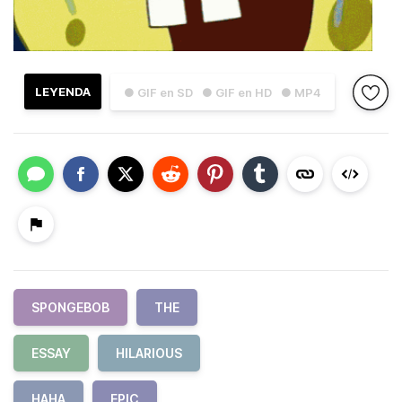
LEYENDA
● GIF en SD
● GIF en HD
● MP4
SPONGEBOB
THE
ESSAY
HILARIOUS
HAHA
EPIC