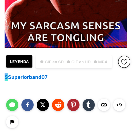
LEYENDA
● GIF en SD
● GIF en HD
● MP4
S
Superiorband07