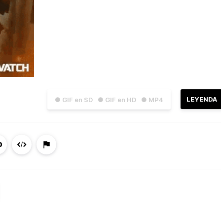
LEYENDA
● GIF en SD
● GIF en HD
● MP4