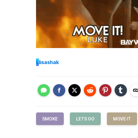
L
lisashak
SMOKE
LETS GO
MOVE IT