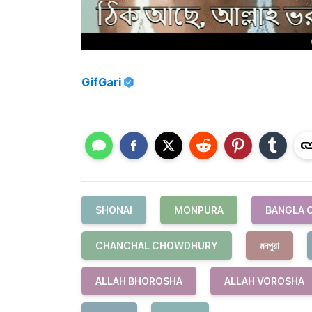
GifGari
SHONAI
MONPURA
BANGLA 
CHANCHAL CHOWDHURY
মনপুরা
ALLAH BHOROSHA
ALLAH VOROSHA