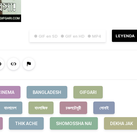
LEYENDA
● GIF en SD
● GIF en HD
● MP4
CINEMA
BANGLADESH
GIFGARI
বাংলাদেশ
বাংলাজিফ
চঞ্চলচৌধুরী
সোনাই
THIK ACHE
SHOMOSSHA NAI
DEKHA JAK