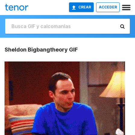
CREAR
ACCEDER
Sheldon Bigbangtheory GIF