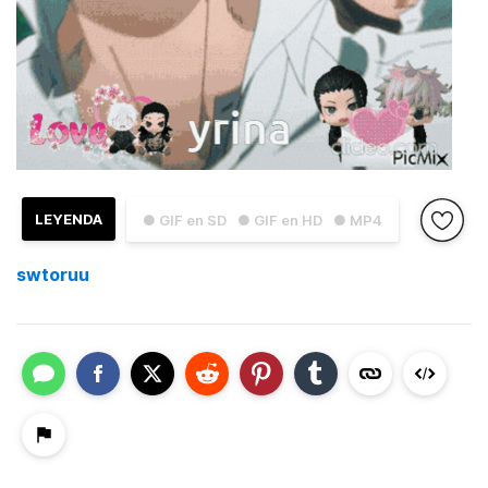
LEYENDA
● GIF en SD
● GIF en HD
● MP4
swtoruu