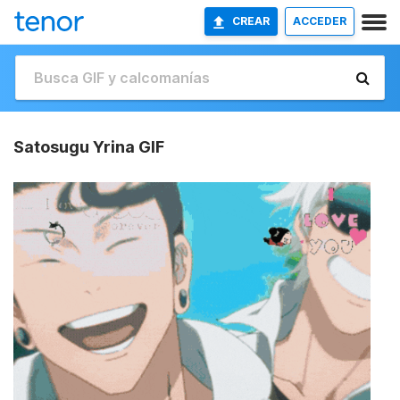
CREAR
ACCEDER
Satosugu Yrina GIF