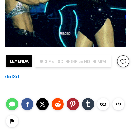
LEYENDA
● GIF en SD
● GIF en HD
● MP4
rbd3d