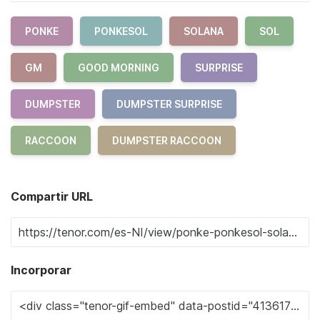
PONKE
PONKESOL
SOLANA
SOL
GM
GOOD MORNING
SURPRISE
DUMPSTER
DUMPSTER SURPRISE
RACCOON
DUMPSTER RACCOON
Compartir URL
Incorporar