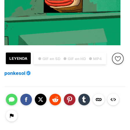
LEYENDA
● GIF en SD
● GIF en HD
● MP4
ponkesol