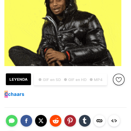
LEYENDA
● GIF en SD
● GIF en HD
● MP4
C
chaars