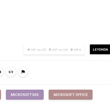
LEYENDA
● GIF en SD
● GIF en HD
● MP4
MICROSOFT365
MICROSOFT OFFICE