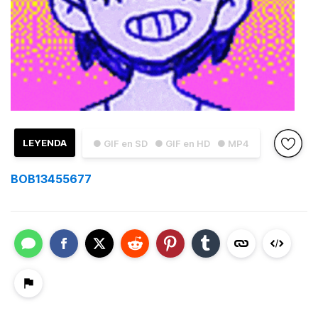
LEYENDA
● GIF en SD
● GIF en HD
● MP4
BOB13455677