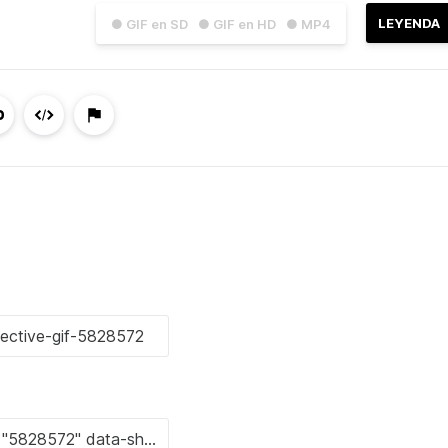
LEYENDA
● GIF en SD
● GIF en HD
● MP4