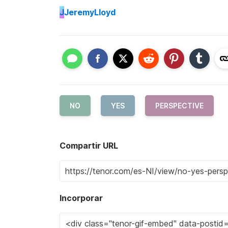
J
JeremyLloyd
NO
YES
PERSPECTIVE
Compartir URL
Incorporar