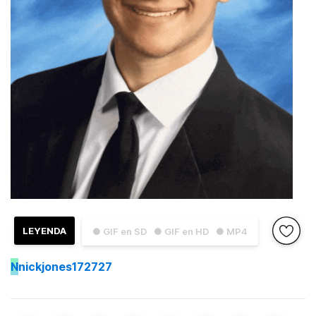
LEYENDA
● GIF en SD
● GIF en HD
● MP4
N
nickjones172727