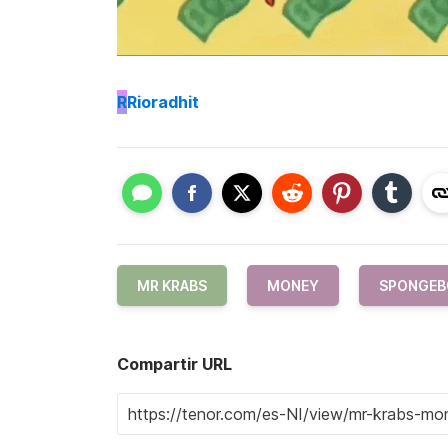
R
Rioradhit
MR KRABS
MONEY
SPONGEB
Compartir URL