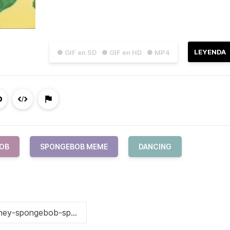
LEYENDA
● GIF en SD
● GIF en HD
● MP4
OB
SPONGEBOB MEME
DANCING