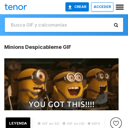
CREAR
ACCEDER
Minions Despicableme GIF
LEYENDA
● GIF en SD
● GIF en HD
● MP4