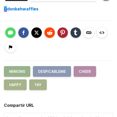
D
donkehwaffles
MINIONS
DESPICABLEME
CHEER
HAPPY
YAY
Compartir URL