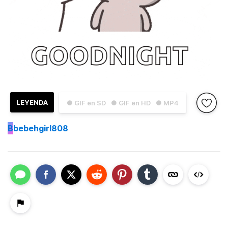
LEYENDA
● GIF en SD
● GIF en HD
● MP4
B
bebehgirl808