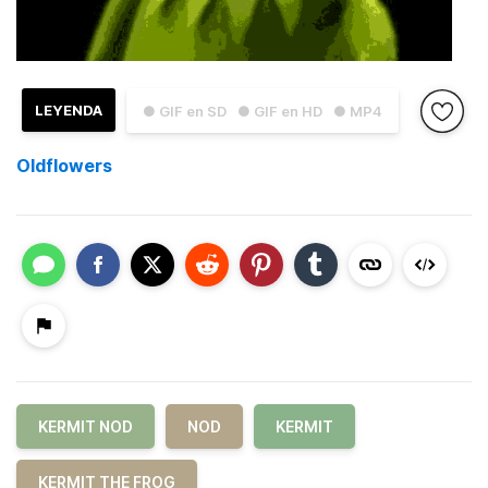
LEYENDA
● GIF en SD
● GIF en HD
● MP4
Oldflowers
KERMIT NOD
NOD
KERMIT
KERMIT THE FROG