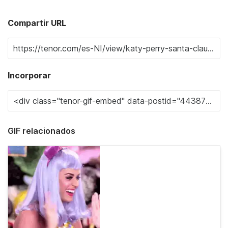
Compartir URL
Incorporar
GIF relacionados