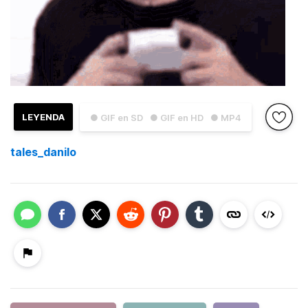
LEYENDA
● GIF en SD
● GIF en HD
● MP4
tales_danilo