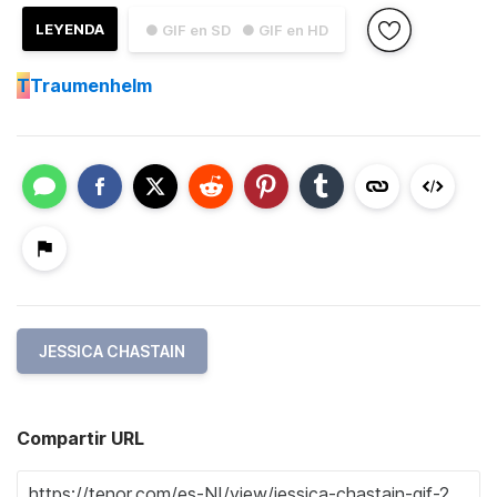
LEYENDA
● GIF en SD
● GIF en HD
T
Traumenhelm
JESSICA CHASTAIN
Compartir URL