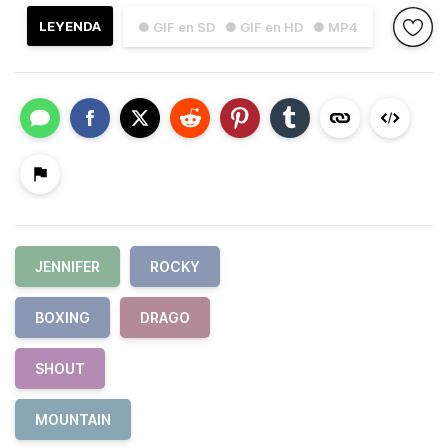
LEYENDA
● GIF en SD
● GIF en HD
● MP4
JENNIFER
ROCKY
BOXING
DRAGO
SHOUT
MOUNTAIN