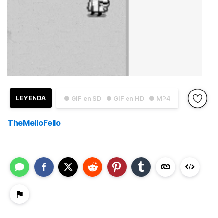
LEYENDA
● GIF en SD
● GIF en HD
● MP4
TheMelloFello