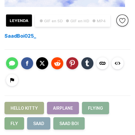
LEYENDA
● GIF en SD
● GIF en HD
● MP4
SaadBoi025_
HELLO KITTY
AIRPLANE
FLYING
FLY
SAAD
SAAD BOI