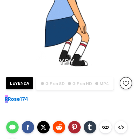
LEYENDA
● GIF en SD
● GIF en HD
● MP4
R
Rose174