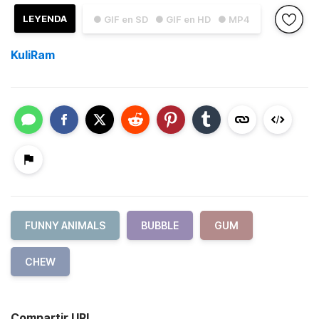
LEYENDA
● GIF en SD
● GIF en HD
● MP4
KuliRam
FUNNY ANIMALS
BUBBLE
GUM
CHEW
Compartir URL