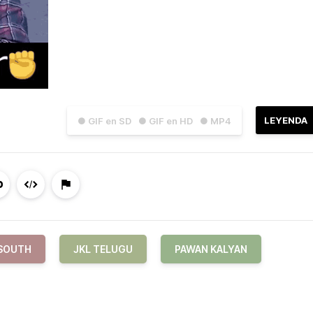
LEYENDA
● GIF en SD
● GIF en HD
● MP4
 SOUTH
JKL TELUGU
PAWAN KALYAN