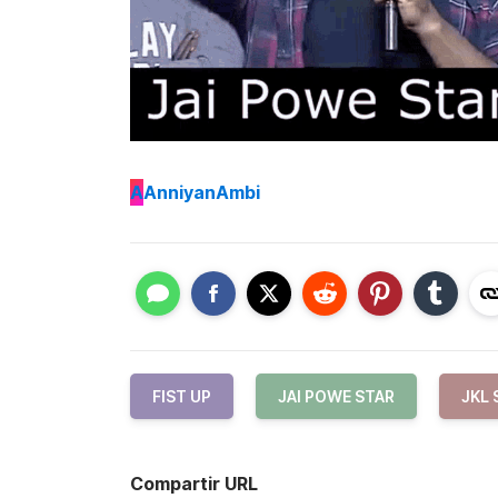
A
AnniyanAmbi
FIST UP
JAI POWE STAR
JKL
Compartir URL