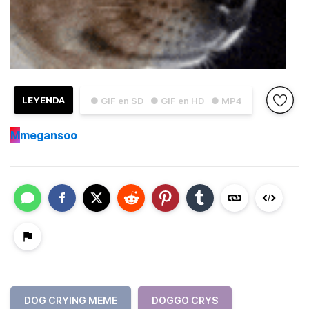
LEYENDA
● GIF en SD
● GIF en HD
● MP4
M
megansoo
DOG CRYING MEME
DOGGO CRYS