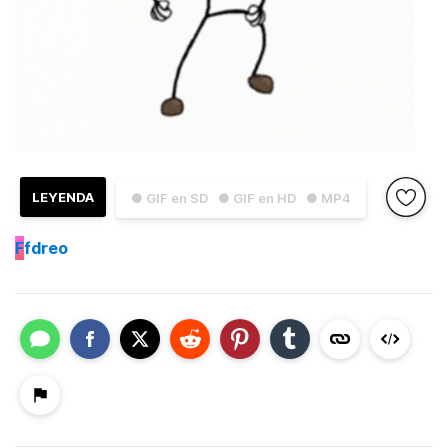
LEYENDA
● GIF en SD
● GIF en HD
● MP4
F
fdreo