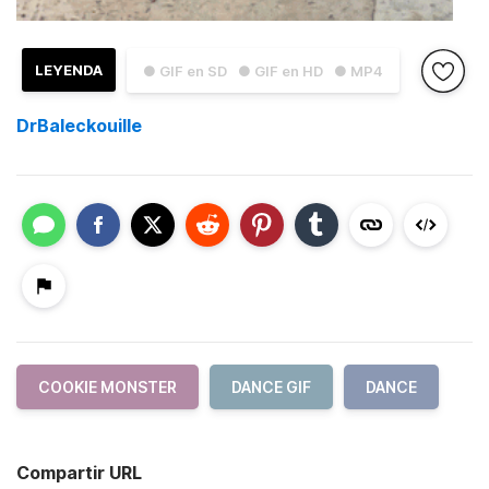
LEYENDA
● GIF en SD
● GIF en HD
● MP4
DrBaleckouille
COOKIE MONSTER
DANCE GIF
DANCE
Compartir URL