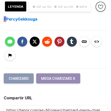
LEYENDA
● GIF en SD
● GIF en HD
● MP4
P
PercyGekkouga
CHARIZARD
MEGA CHARIZARD X
Compartir URL