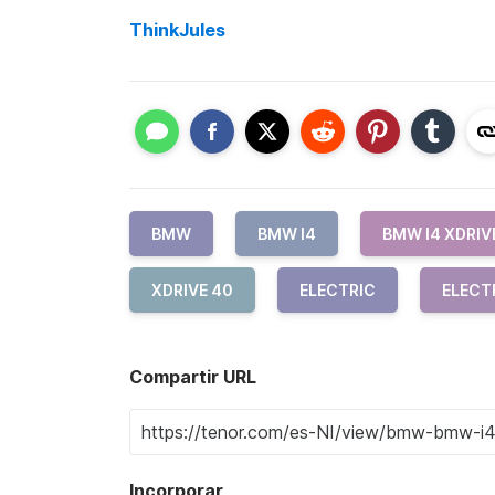
ThinkJules
BMW
BMW I4
BMW I4 XDRIV
XDRIVE 40
ELECTRIC
ELECT
Compartir URL
Incorporar