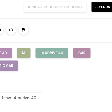
LEYENDA
● GIF en SD
● GIF en HD
● MP4
E 40
I4
I4 XDRIVE 40
CAR
RIC CAR